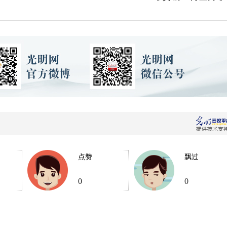
点赞
飘过
0
0