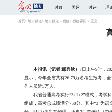
时政
国际
时评
理
首页
>
地方频道
>
地方频道－福建
>
福建要闻
>
正文
本报讯（记者 鄢秀钦）
7日上午9时，
显示，今年全省共有26.79万名考生报考，全
作人员近5万人。
我省普通高考实行“3+1+2”模式，考试
组成，高考总成绩满分750分。其中“3”为
分；“1”为考生在物理、历史2门首选科目中