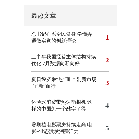
最热文章
总书记心系全民健身
学懂弄
1
通做实党的创新理论
上半年我国经营主体结构持续
2
优化
7月数据向新向好
夏日经济乘“热”而上 消费市场
3
向“新”而行
体验式消费带热运动相机
这
4
样的中国怎一个酷字了得
暑期档电影票房持续走高 电
5
影+业态激发消费活力