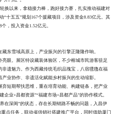
轮换以来，拿稳接力棒，跑好接力赛，扎实推动福建对
动“十五五”规划167个援藏项目，涉及资金8.83亿元。其
个，投入资金1.52亿元。
藏东雪域高原上，产业振兴的引擎正隆隆作响。
亮眼。展区特设藏装体验区，不少榕城市民游客驻足
的非遗魅力。作为西藏传统毛织品瑰宝，八宿氆氇在福
昌产业协作、非遗活化赋能乡村振兴的生动缩影。
弃短期帮扶思维，重在培育动能、构建链条，把产业
建企业+昌都资源”“福建市场+昌都产品”的协作模式。
“养在深闺”的状态，存在长期销路不畅的问题，入昌伊
藏的重点任务，联动省供销社搭建推广平台，同时借助厦门