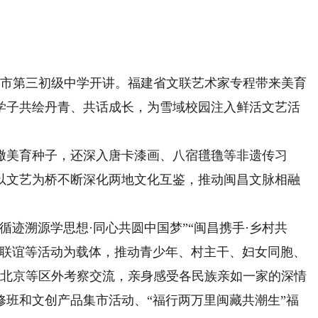
市第三初级中学开讲。福建省文联艺术家专程带来美育
学子共绘丹青、共话成长，为雪域校园注入鲜活文艺活
美育种子，还深入唐卡漆画、八宿氆氇等非遗传习
以文艺为桥不断深化两地文化互鉴，推动闽昌文脉相融
迹溯源学思想·同心共圆中国梦”“闽昌携手·乡村共
庭联谊等活动为载体，推动青少年、村主干、妇女同胞、
建、北京等区外考察交流，亲身感受各民族亲如一家的深情
修班和文创产品集市活动、“福行两万里闽藏共潮生”福