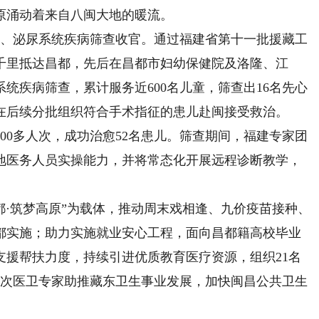
原涌动着来自八闽大地的暖流。
、泌尿系统疾病筛查收官。通过福建省第十一批援藏工
千里抵达昌都，先后在昌都市妇幼保健院及洛隆、江
统疾病筛查，累计服务近600名儿童，筛查出16名先心
将在后续分批组织符合手术指征的患儿赴闽接受救治。
0多人次，成功治愈52名患儿。筛查期间，福建专家团
地医务人员实操能力，并将常态化开展远程诊断教学，
·筑梦高原”为载体，推动周末戏相逢、九价疫苗接种、
都实施；助力实施就业安心工程，面向昌都籍高校毕业
支援帮扶力度，持续引进优质教育医疗资源，组织21名
0人次医卫专家助推藏东卫生事业发展，加快闽昌公共卫生