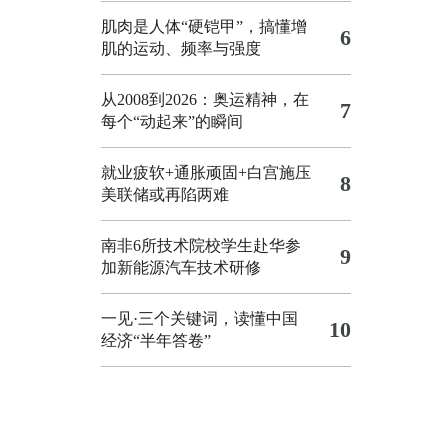
肌肉是人体“硬铠甲”，搞懂增
6
肌的运动、频率与强度
从2008到2026：奥运精神，在
7
每个“动起来”的瞬间
就业疲软+通胀顽固+白宫施压
8
美联储或再陷两难
南非6所技术院校学生赴华参
9
加新能源汽车技术研修
一见·三个关键词，读懂中国
10
经济“半年答卷”