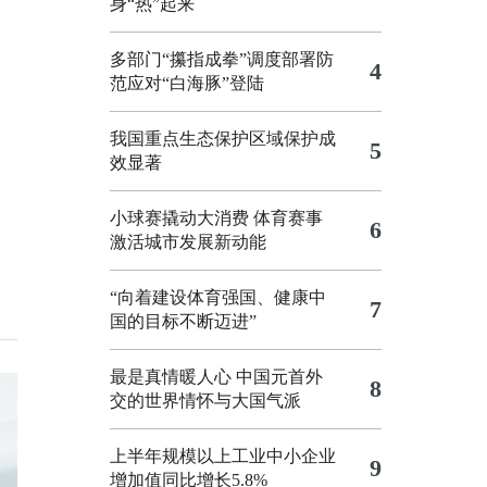
身“热”起来
多部门“攥指成拳”调度部署防
4
范应对“白海豚”登陆
我国重点生态保护区域保护成
5
效显著
小球赛撬动大消费 体育赛事
6
激活城市发展新动能
“向着建设体育强国、健康中
7
国的目标不断迈进”
最是真情暖人心 中国元首外
8
交的世界情怀与大国气派
上半年规模以上工业中小企业
9
增加值同比增长5.8%