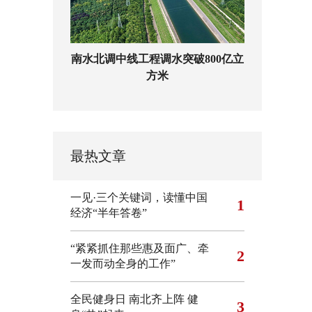
南水北调中线工程调水突破800亿立
方米
最热文章
一见·三个关键词，读懂中国
1
经济“半年答卷”
“紧紧抓住那些惠及面广、牵
2
一发而动全身的工作”
全民健身日 南北齐上阵 健
3