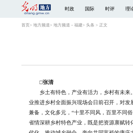
时政
国际
时评
理
首页
>
地方频道
>
地方频道－福建
>
头条
>
正文
□张清
乡土有特色，产业有活力，乡村有未来。福
业推进乡村全面振兴现场会日前召开，对发
兼备，文化多元，“十里不同风，百里不同
省情深耕乡村特色产业，既是把资源禀赋转
代化、推动城乡融合、奔向共同富裕的康庄