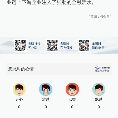
业链上下游企业注入了强劲的金融活水。
[
责编：何金月
]
您此时的心情
开心
难过
点赞
飘过
0
0
0
0