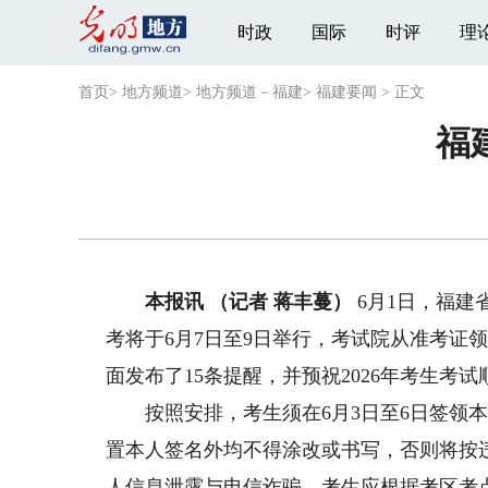
时政
国际
时评
理
首页
>
地方频道
>
地方频道－福建
>
福建要闻
>
正文
福
本报讯 （记者 蒋丰蔓）
6月1日，福建
考将于6月7日至9日举行，考试院从准考证
面发布了15条提醒，并预祝2026年考生考
按照安排，考生须在6月3日至6日签领本
置本人签名外均不得涂改或书写，否则将按
人信息泄露与电信诈骗。考生应根据考区考