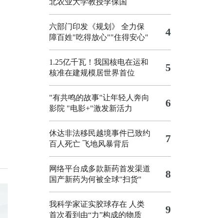
北农业大学教授李保国
六部门印发《规划》 全力保
4
障百姓"吃得放心""住得安心"
1.25亿千瓦！我国核电在运和
5
核准在建规模居世界首位
"有共鸣的故事"让年轻人奔向
6
影院
"电影+"激发新活力
休达非法移民越境事件已致约
7
百人死亡
飞地风暴背后
网络平台成多款新药首发渠道
8
国产新药为何被全球"扫货"
我科学家证实胶球存在 人类
9
首次看到由“力”构成的物质