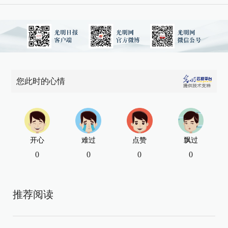
您此时的心情
开心
难过
点赞
飘过
0
0
0
0
推荐阅读