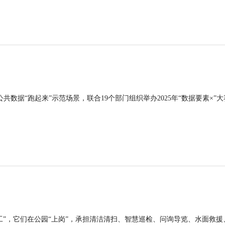
公共数据“跑起来”示范场景，联合19个部门组织举办2025年“数据要素×”大
工”，它们在公园“上岗”，承担清洁清扫、智慧巡检、问询导览、水面救援