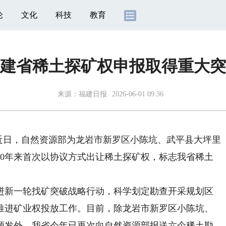
论
文化
科技
教育
建省稀土探矿权申报取得重大突
来源：
福建日报
2026-06-01 09:36
近日，自然资源部为龙岩市新罗区小陈坑、武平县大坪里
10年来首次以协议方式出让稀土探矿权，标志我省稀土
新一轮找矿突破战略行动，科学划定勘查开采规划区
推进矿业权投放工作。目前，除龙岩市新罗区小陈坑、
颁发外，我省今年已再次向自然资源部报送六个稀土勘