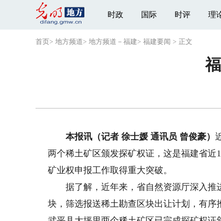
时政
国际
时评
理
首页
>
地方频道
>
地方频道－福建
>
福建要闻
>
正文
福
本报讯（记者 徐士媛 通讯员 曾俊豪）
两个稀土矿区颁发探矿权证，这是福建省近
矿业权申报工作取得重大突破。
据了解，近年来，省自然资源厅深入推进
块，筛选报送稀土勘查区块出让计划，有序
武平县大坪里两个稀土矿区已完成探矿权证