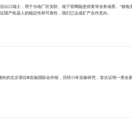
后出口瑞士，用于当地厂区安防、地下管网隐患排查等业务场景。“核电
证国产机器人的稳定性和可靠性，我们已达成扩产合作意向。
领衔的北京谱仪Ⅲ实验国际合作组，历经15年实验研究，首次证明一类全