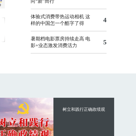
向“新”而行
体验式消费带热运动相机
这
4
样的中国怎一个酷字了得
暑期档电影票房持续走高 电
5
影+业态激发消费活力
树立和践行正确政绩观