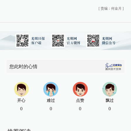
[
责编：何金月
]
您此时的心情
开心
难过
点赞
飘过
0
0
0
0