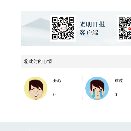
您此时的心情
开心
难过
0
0