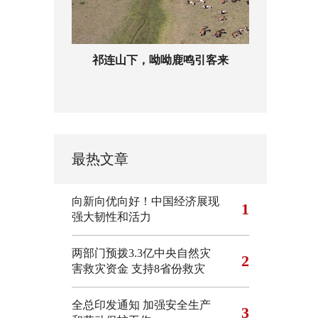
祁连山下，呦呦鹿鸣引客来
最热文章
向新向优向好！中国经济展现
1
强大韧性和活力
两部门预拨3.3亿中央自然灾
2
害救灾资金 支持8省份救灾
全总印发通知 加强安全生产
3