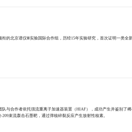
领衔的北京谱仪Ⅲ实验国际合作组，历经15年实验研究，首次证明一类全
团队与合作者依托强流重离子加速器装置（HIAF），成功产生并鉴别了稀
的铋-209束流轰击石墨靶，通过弹核碎裂反应产生放射性核素。