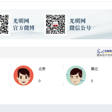
点赞
飘过
0
0