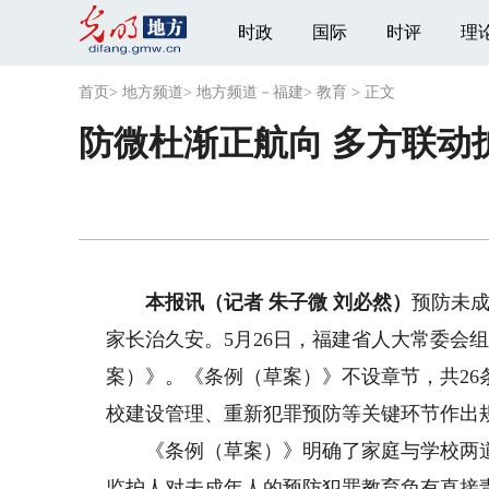
时政
国际
时评
理
首页
>
地方频道
>
地方频道－福建
>
教育
>
正文
防微杜渐正航向 多方联动
本报讯（记者 朱子微 刘必然）
预防未
家长治久安。5月26日，福建省人大常委会
案）》。《条例（草案）》不设章节，共2
校建设管理、重新犯罪预防等关键环节作出
《条例（草案）》明确了家庭与学校两道“
监护人对未成年人的预防犯罪教育负有直接