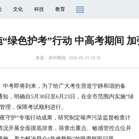
论
文化
科技
教育
“绿色护考”行动 中高考期间 
来源：
泉州晚报
2026-05-25 10:30
高考、中考即将到来，为了给广大考生营造宁静和谐的备
，明确自5月30日至6月23日，在全市范围内实施“绿
督管理，保障考试顺利进行。
守护”专项行动成果，研究制定噪声污染监督检查计
情况开展全面摸底排查，筛查出重点、敏感管控点位并
施，着力解决群众“急难愁盼”的噪声扰民问题。