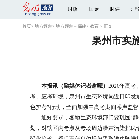
时政
国际
时评
理
首页
>
地方频道
>
地方频道－福建
>
教育
>
正文
泉州市实施
本报讯（融媒体记者谢曦）
2026年
考、应考环境，泉州市生态环境局近日印发通知
色护考”行动，全面加强中高考期间噪声监
通知要求，各地生态环境部门要巩固“静夜
划，对辖区内考点及考场周边噪声污染扰民
强化监管，督促责任单位提前采取消声降噪措