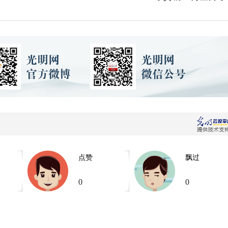
点赞
飘过
0
0