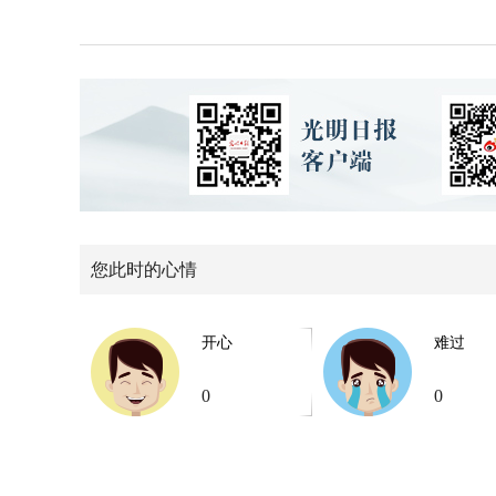
您此时的心情
开心
难过
0
0