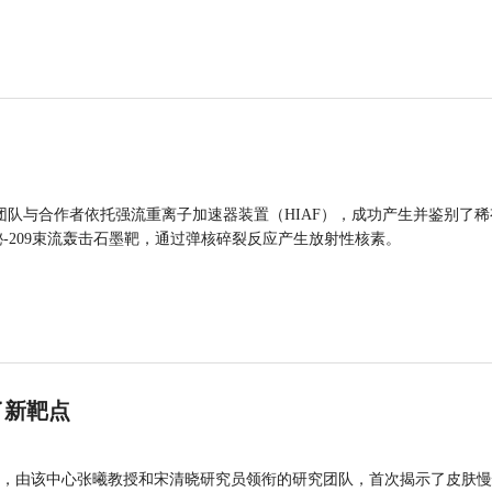
团队与合作者依托强流重离子加速器装置（HIAF），成功产生并鉴别了稀
的铋-209束流轰击石墨靶，通过弹核碎裂反应产生放射性核素。
了新靶点
，由该中心张曦教授和宋清晓研究员领衔的研究团队，首次揭示了皮肤慢