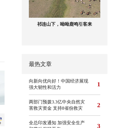
祁连山下，呦呦鹿鸣引客来
最热文章
向新向优向好！中国经济展现
1
强大韧性和活力
两部门预拨3.3亿中央自然灾
2
害救灾资金 支持8省份救灾
全总印发通知 加强安全生产
3