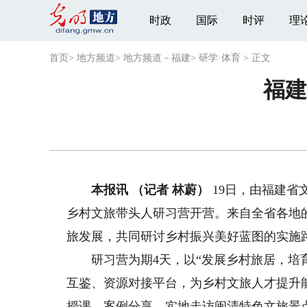
时政
国际
时评
理
首页
>
地方频道
>
地方频道－福建
>
研学·体育
>
正文
福建
本报讯 （记者 林蔚）
19日，由福建省
乡村文旅带头人研习营开营。来自全省各地
旅发展，共同研讨乡村振兴美好蓝图的实施
研习营为期4天，以“发展乡村旅居，培育
互鉴、资源对接平台，为乡村文旅人才提升
授课、案例分享、实地走访闽清特色文旅景