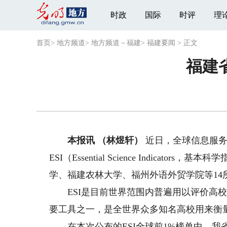
时政
国际
时评
理
首页
>
地方频道
>
地方频道－福建
>
福建要闻
>
正文
福建
本报讯 （林煜轩）
近日，全球信息服务机构科
ESI（Essential Science Indic
学、福建农林大学、福州外语外贸学院等14所
ESI是目前世界范围内普遍用以评价高校
要工具之一，是全世界众多知名高校用来衡
在本次公布的ESI全球前1%榜单中，我