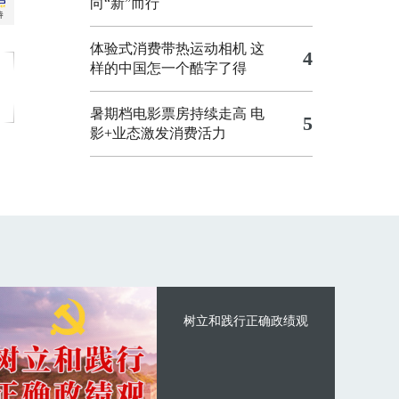
向“新”而行
体验式消费带热运动相机
这
4
样的中国怎一个酷字了得
暑期档电影票房持续走高 电
5
影+业态激发消费活力
树立和践行正确政绩观