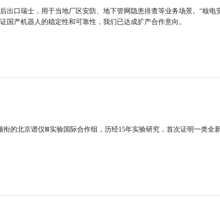
后出口瑞士，用于当地厂区安防、地下管网隐患排查等业务场景。“核电
证国产机器人的稳定性和可靠性，我们已达成扩产合作意向。
领衔的北京谱仪Ⅲ实验国际合作组，历经15年实验研究，首次证明一类全