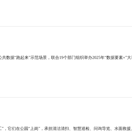
公共数据“跑起来”示范场景，联合19个部门组织举办2025年“数据要素×”大
工”，它们在公园“上岗”，承担清洁清扫、智慧巡检、问询导览、水面救援