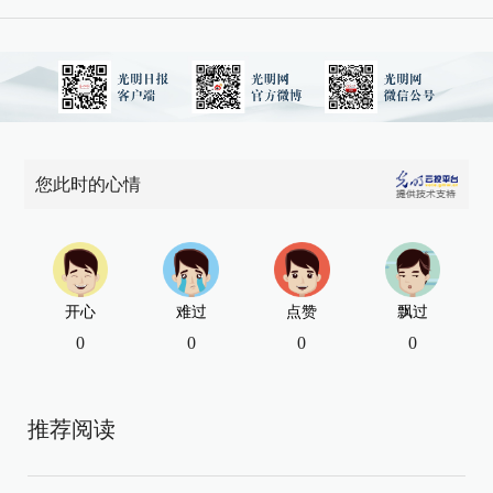
您此时的心情
开心
难过
点赞
飘过
0
0
0
0
推荐阅读