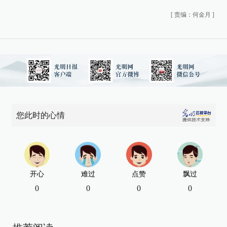
[
责编：何金月
]
您此时的心情
开心
难过
点赞
飘过
0
0
0
0