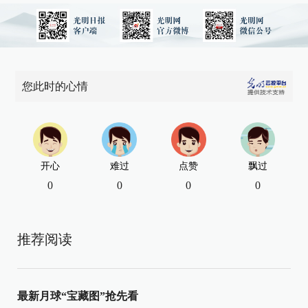
您此时的心情
开心
难过
点赞
飘过
0
0
0
0
推荐阅读
最新月球“宝藏图”抢先看