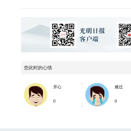
您此时的心情
开心
难过
0
0