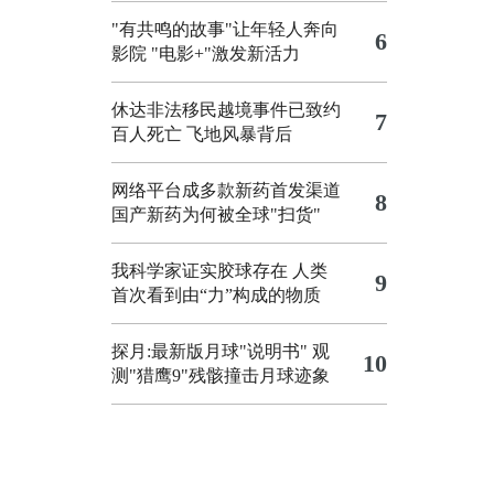
"有共鸣的故事"让年轻人奔向
6
影院
"电影+"激发新活力
休达非法移民越境事件已致约
7
百人死亡
飞地风暴背后
网络平台成多款新药首发渠道
8
国产新药为何被全球"扫货"
我科学家证实胶球存在 人类
9
首次看到由“力”构成的物质
探月:最新版月球"说明书"
观
10
测"猎鹰9"残骸撞击月球迹象