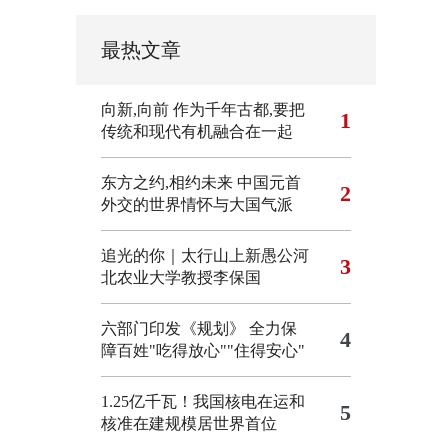
最热文章
向新,向前
作为千年古都,要把
1
传统和现代有机融合在一起
东方之约,相约未来 中国元首
2
外交的世界情怀与大国气派
追光的你｜太行山上新愚公河
3
北农业大学教授李保国
六部门印发《规划》 全力保
4
障百姓"吃得放心""住得安心"
1.25亿千瓦！我国核电在运和
5
核准在建规模居世界首位