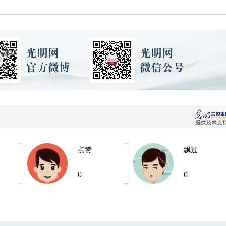
点赞
飘过
0
0