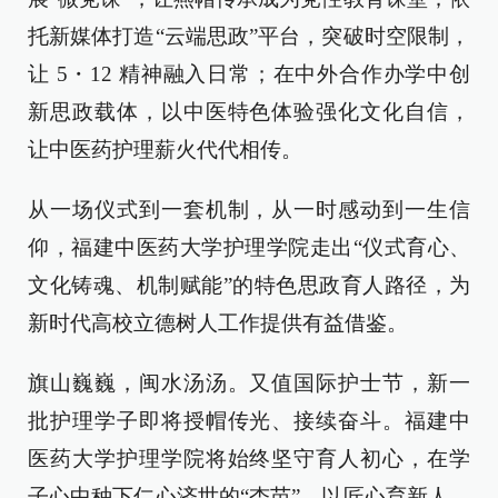
托新媒体打造“云端思政”平台，突破时空限制，
让 5・12 精神融入日常；在中外合作办学中创
新思政载体，以中医特色体验强化文化自信，
让中医药护理薪火代代相传。
从一场仪式到一套机制，从一时感动到一生信
仰，福建中医药大学护理学院走出“仪式育心、
文化铸魂、机制赋能”的特色思政育人路径，为
新时代高校立德树人工作提供有益借鉴。
旗山巍巍，闽水汤汤。又值国际护士节，新一
批护理学子即将授帽传光、接续奋斗。福建中
医药大学护理学院将始终坚守育人初心，在学
子心中种下仁心济世的“杏苗”，以匠心育新人、