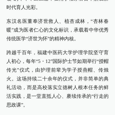
时代育人光彩。
东汉名医董奉济世救人、植杏成林，“杏林春
暖”成为医者仁心的文化标识，承载着中华优秀
传统医学“济世为怀”的精神内核。
跨越千百年，福建中医药大学护理学院坚守育
人初心，每年“5・12”国际护士节如期举行“授帽
传光”仪式，由护理前辈为学子授燕帽、传烛
火。这场持续二十余年的仪式，并非简单的典
礼活动，而是高校落实立德树人根本任务的鲜
活实践，是一堂直抵人心、赓续传承的“行走的
思政课”。