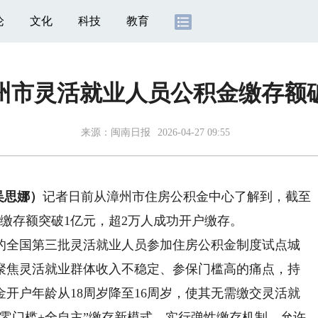
论
文化
科技
教育
州市灵活就业人员公积金缴存额
来源：
闽南日报
2026-04-27 09:55
吴思娜）
记者日前从漳州市住房公积金中心了解到，截至
缴存额突破1亿元，超2万人成功开户缴存。
批的全国第三批灵活就业人员参加住房公积金制度试点城
聚焦灵活就业群体收入不稳定、参保门槛高的痛点，持
开户年龄从18周岁降至16周岁，使其无需缴交灵活就
零门槛+全自主”缴存新模式，实行弹性缴存机制，允许