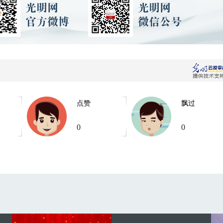
点赞
飘过
0
0