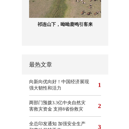
祁连山下，呦呦鹿鸣引客来
最热文章
向新向优向好！中国经济展现
1
强大韧性和活力
两部门预拨3.3亿中央自然灾
2
害救灾资金 支持8省份救灾
全总印发通知 加强安全生产
3