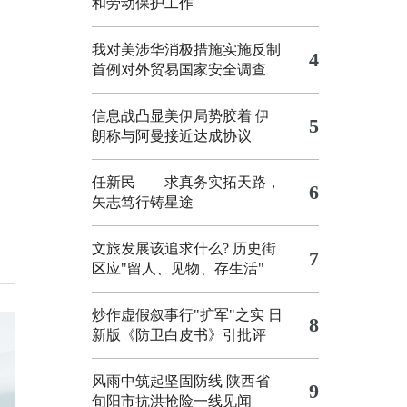
和劳动保护工作
我对美涉华消极措施实施反制
4
首例对外贸易国家安全调查
信息战凸显美伊局势胶着
伊
5
朗称与阿曼接近达成协议
任新民——求真务实拓天路，
6
矢志笃行铸星途
文旅发展该追求什么?
历史街
7
区应"留人、见物、存生活"
炒作虚假叙事行"扩军"之实
日
8
新版《防卫白皮书》引批评
风雨中筑起坚固防线 陕西省
9
旬阳市抗洪抢险一线见闻