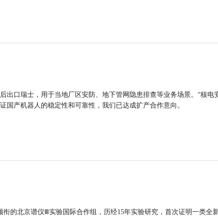
后出口瑞士，用于当地厂区安防、地下管网隐患排查等业务场景。“核电
证国产机器人的稳定性和可靠性，我们已达成扩产合作意向。
领衔的北京谱仪Ⅲ实验国际合作组，历经15年实验研究，首次证明一类全