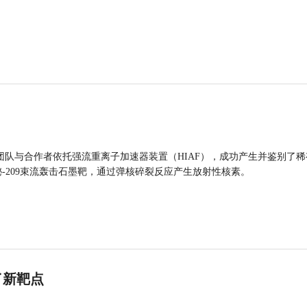
团队与合作者依托强流重离子加速器装置（HIAF），成功产生并鉴别了稀
的铋-209束流轰击石墨靶，通过弹核碎裂反应产生放射性核素。
了新靶点