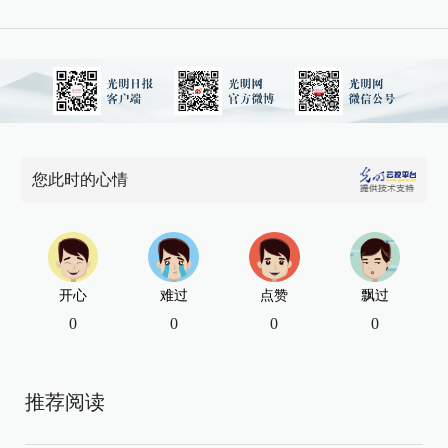
您此时的心情
开心
难过
点赞
飘过
0
0
0
0
推荐阅读