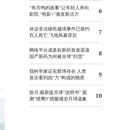
"有共鸣的故事"让年轻人奔向
6
影院
"电影+"激发新活力
休达非法移民越境事件已致约
7
百人死亡
飞地风暴背后
网络平台成多款新药首发渠道
8
国产新药为何被全球"扫货"
我科学家证实胶球存在 人类
9
首次看到由“力”构成的物质
探月:最新版月球"说明书"
观
10
测"猎鹰9"残骸撞击月球迹象