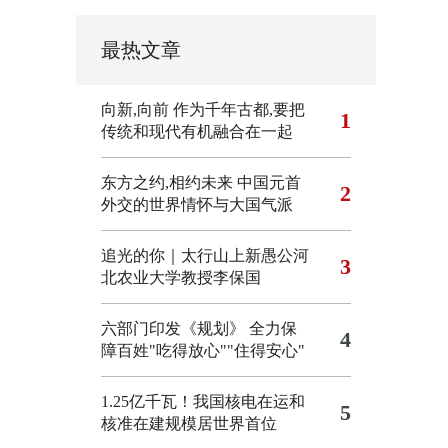
最热文章
向新,向前
作为千年古都,要把
1
传统和现代有机融合在一起
东方之约,相约未来 中国元首
2
外交的世界情怀与大国气派
追光的你｜太行山上新愚公河
3
北农业大学教授李保国
六部门印发《规划》 全力保
4
障百姓"吃得放心""住得安心"
1.25亿千瓦！我国核电在运和
5
核准在建规模居世界首位