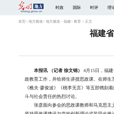
时政
国际
时评
理
首页
>
地方频道
>
地方频道－福建
>
教育
>
正文
福建省
本报讯 （记者 徐文锦）
4月15日，福
政教育工作，并给师生讲授思政课。在师生
《樵夫·廖俊波》《桃李无言》等五部镌刻
斗与社会责任的热烈讨论。
张彦面向参会的思政课教师和马克思主义
坚持思政课建设与党的创新理论武装同步推