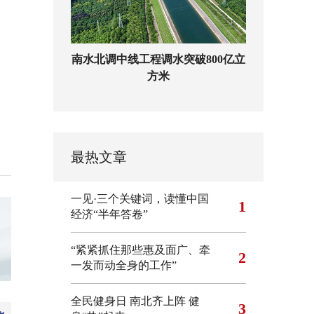
南水北调中线工程调水突破800亿立
方米
最热文章
一见·三个关键词，读懂中国
1
经济“半年答卷”
“紧紧抓住那些惠及面广、牵
2
一发而动全身的工作”
全民健身日 南北齐上阵 健
3