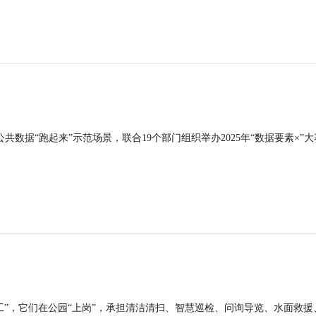
公共数据“跑起来”示范场景，联合19个部门组织举办2025年“数据要素×”大
工”，它们在公园“上岗”，承担清洁清扫、智慧巡检、问询导览、水面救援