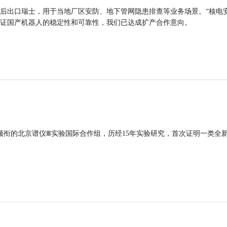
后出口瑞士，用于当地厂区安防、地下管网隐患排查等业务场景。“核电
证国产机器人的稳定性和可靠性，我们已达成扩产合作意向。
领衔的北京谱仪Ⅲ实验国际合作组，历经15年实验研究，首次证明一类全