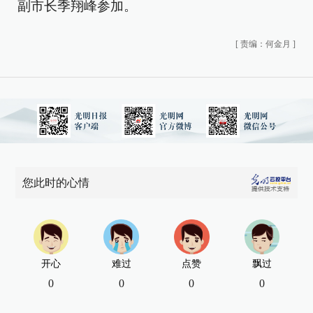
副市长季翔峰参加。
[
责编：何金月
]
您此时的心情
开心
难过
点赞
飘过
0
0
0
0