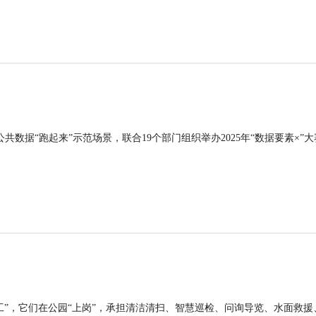
公共数据“跑起来”示范场景，联合19个部门组织举办2025年“数据要素×”大
工”，它们在公园“上岗”，承担清洁清扫、智慧巡检、问询导览、水面救援