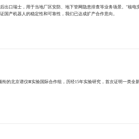
后出口瑞士，用于当地厂区安防、地下管网隐患排查等业务场景。“核电
证国产机器人的稳定性和可靠性，我们已达成扩产合作意向。
领衔的北京谱仪Ⅲ实验国际合作组，历经15年实验研究，首次证明一类全