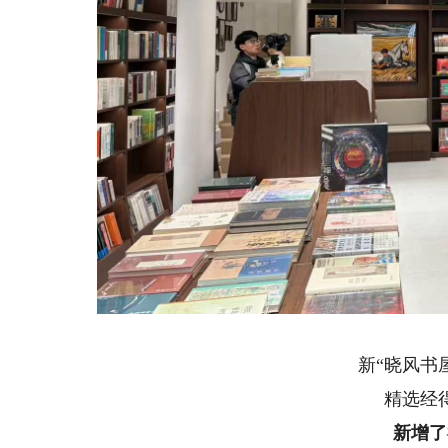
在
新“晓风书屋
精选经得
新增了福