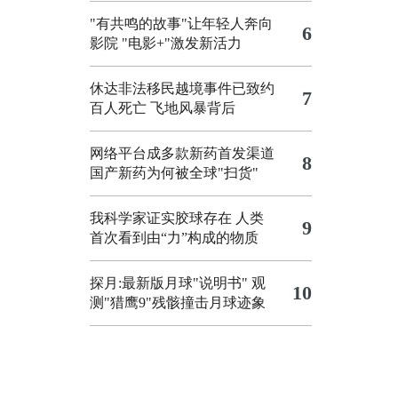
"有共鸣的故事"让年轻人奔向
6
影院
"电影+"激发新活力
休达非法移民越境事件已致约
7
百人死亡
飞地风暴背后
网络平台成多款新药首发渠道
8
国产新药为何被全球"扫货"
我科学家证实胶球存在 人类
9
首次看到由“力”构成的物质
探月:最新版月球"说明书"
观
10
测"猎鹰9"残骸撞击月球迹象