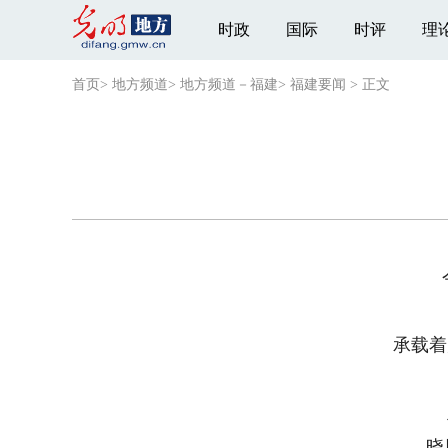
时政
国际
时评
理
首页
>
地方频道
>
地方频道－福建
>
福建要闻
>
正文
今
鼓
承载着几
正
晓风书