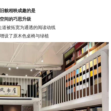
貌相映成趣的是
间的巧思升级
道被拓宽为通透的阅读动线
设了原木色桌椅与绿植