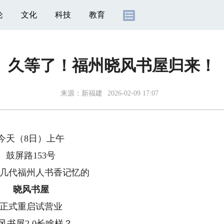
论
文化
科技
教育
久等了！福州晓风书屋归来！
来源：
新福建
2026-02-09 17:07
天（8日）上午
屏路153号
代福州人书香记忆的
晓风书屋
式重启试营业
屋2.0长啥样？