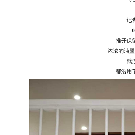
记者
0
推开保留
浓浓的油墨香
就连
都沿用了