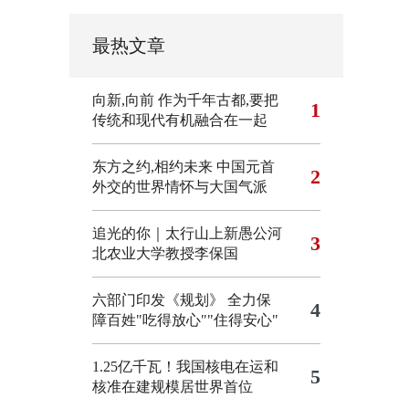
最热文章
向新,向前
作为千年古都,要把
1
传统和现代有机融合在一起
东方之约,相约未来 中国元首
2
外交的世界情怀与大国气派
追光的你｜太行山上新愚公河
3
北农业大学教授李保国
六部门印发《规划》 全力保
4
障百姓"吃得放心""住得安心"
1.25亿千瓦！我国核电在运和
5
核准在建规模居世界首位