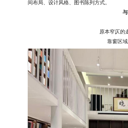
间布局、设计风格、图书陈列方式。
与旧
空
原本窄仄的走
靠窗区域增