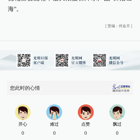
海”。
[
责编：何金月
]
您此时的心情
开心
难过
点赞
飘过
0
0
0
0