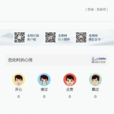
[
责编：姜姝琪
]
您此时的心情
开心
难过
点赞
飘过
0
0
0
0