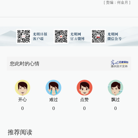
[
责编：何金月
]
您此时的心情
开心
难过
点赞
飘过
0
0
0
0
推荐阅读