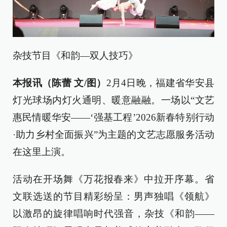
杂技节目《和韵—双人技巧》
本报讯（陈蕾 文/图）
2月4日晚，福建省华安县
灯光球场内灯火通明、暖意融融。一场以“文艺
惠民情暖华安——‘强基工程’2026新春特别行动
·助力乡村全面振兴”为主题的文艺志愿服务活动
在这里上演。
活动在开场舞《万花报春来》中拉开序幕。省
文联选送的节目精彩纷呈：男声独唱《领航》
以激昂的旋律唱响时代强音，杂技《和韵——