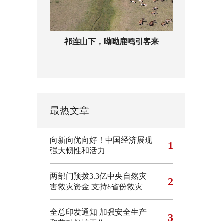
祁连山下，呦呦鹿鸣引客来
最热文章
向新向优向好！中国经济展现
1
强大韧性和活力
两部门预拨3.3亿中央自然灾
2
害救灾资金 支持8省份救灾
全总印发通知 加强安全生产
3