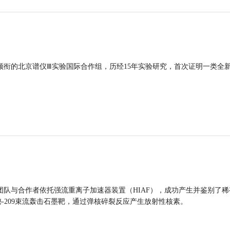
领衔的北京谱仪Ⅲ实验国际合作组，历经15年实验研究，首次证明一类全
团队与合作者依托强流重离子加速器装置（HIAF），成功产生并鉴别了稀
的铋-209束流轰击石墨靶，通过弹核碎裂反应产生放射性核素。