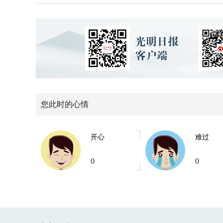
您此时的心情
开心
难过
0
0