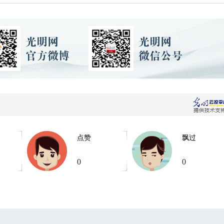
点赞
飘过
0
0