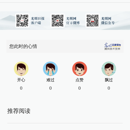
您此时的心情
开心
难过
点赞
飘过
0
0
0
0
推荐阅读