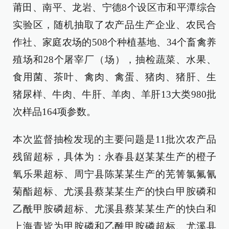
莆田、南平、龙岩、宁德8个设区市和平潭综合
实验区，随机抽取了农产品生产企业、农民合
作社、家庭农场的508个种植基地、34个畜禽养
殖场和28个屠宰厂（场），抽检蔬菜、水果、
食用菌、茶叶、禽肉、禽蛋、猪肉、猪肝、生
猪尿样、牛肉、牛肝、羊肉、羊肝13大类980批
次样品164项参数。
本次监督抽检发现的主要问题是11批次农产品
残留超标，具体为：永春县赵某某生产的橙子
氧乐果超标、周宁县陈某某生产的芜箐氯氟氰
菊酯超标、尤溪县蔡某某生产的快白甲胺磷和
乙酰甲胺磷超标、尤溪县蔡某某生产的快白和
上海青皆为甲胺磷和乙酰甲胺磷超标、尤溪县