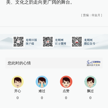
美、文化之韵走向更广阔的舞台。
[
责编：何金月
]
您此时的心情
开心
难过
点赞
飘过
0
0
0
0