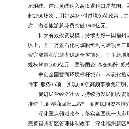
尾琅岐、连江黄岐纳入离境退税口岸范围。
超2700场次，用好240小时过境免签政策，
次，游客旅游总花费突破1600亿元。
扩大有效投资规模，持续办好中国福州国际
以上。开工万景石化丙烷脱氢制丙烯项目二期等
资完成量和完成率稳居全省前列。力争新增地
规模均超1000亿元，国资国企“基金矩阵”规模
争创全国营商环境标杆城市，常态化推动“
件事”服务15项，实现600项高频事项免证明
促进民营经济壮大，持续激发民间投资活
推进“闽商榕商回归工程”，面向民间资本推
深化重点领域改革，落实全国统一大市场
完善福州新区管理体制改革，深化福州新区