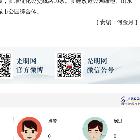
设，新增优化公交线路10条。新建改造公园绿地、山水
城市公园综合体。
[
责编：何金月
]
点赞
飘过
0
0