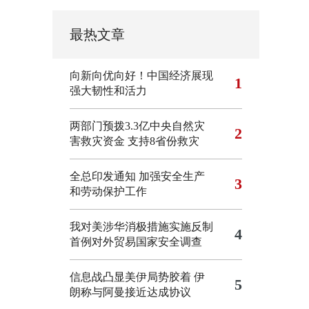
最热文章
向新向优向好！中国经济展现
1
强大韧性和活力
两部门预拨3.3亿中央自然灾
2
害救灾资金 支持8省份救灾
全总印发通知 加强安全生产
3
和劳动保护工作
我对美涉华消极措施实施反制
4
首例对外贸易国家安全调查
信息战凸显美伊局势胶着
伊
5
朗称与阿曼接近达成协议