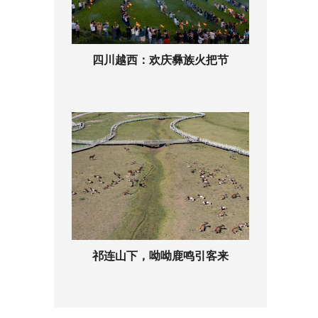
四川越西：欢庆彝族火把节
祁连山下，呦呦鹿鸣引客来