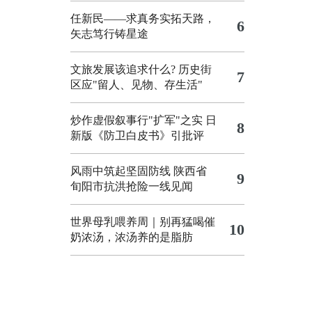
任新民——求真务实拓天路，
6
矢志笃行铸星途
文旅发展该追求什么?
历史街
7
区应"留人、见物、存生活"
炒作虚假叙事行"扩军"之实
日
8
新版《防卫白皮书》引批评
风雨中筑起坚固防线 陕西省
9
旬阳市抗洪抢险一线见闻
世界母乳喂养周｜别再猛喝催
10
奶浓汤，浓汤养的是脂肪