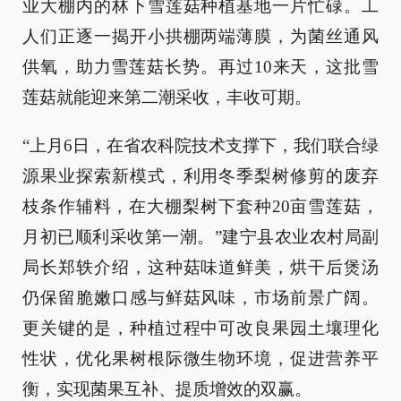
业大棚内的林下雪莲菇种植基地一片忙碌。工
人们正逐一揭开小拱棚两端薄膜，为菌丝通风
供氧，助力雪莲菇长势。再过10来天，这批雪
莲菇就能迎来第二潮采收，丰收可期。
“上月6日，在省农科院技术支撑下，我们联合绿
源果业探索新模式，利用冬季梨树修剪的废弃
枝条作辅料，在大棚梨树下套种20亩雪莲菇，
月初已顺利采收第一潮。”建宁县农业农村局副
局长郑轶介绍，这种菇味道鲜美，烘干后煲汤
仍保留脆嫩口感与鲜菇风味，市场前景广阔。
更关键的是，种植过程中可改良果园土壤理化
性状，优化果树根际微生物环境，促进营养平
衡，实现菌果互补、提质增效的双赢。