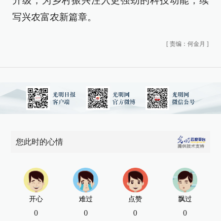
升级，为乡村振兴注入更强劲的科技动能，续
写兴农富农新篇章。
[
责编：何金月
]
您此时的心情
开心
难过
点赞
飘过
0
0
0
0