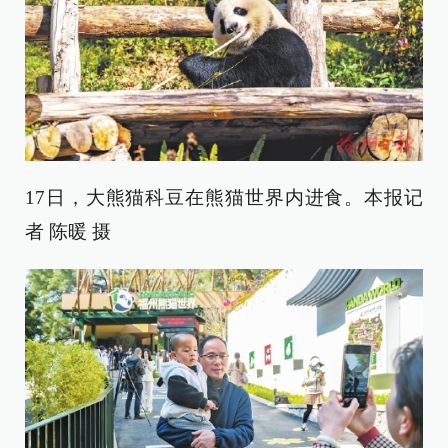
17日，大熊猫科豆在熊猫世界内进食。本报记
者 陈暖 摄