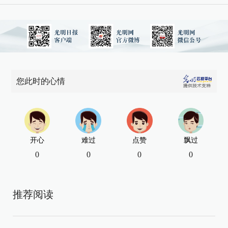
您此时的心情
开心
难过
点赞
飘过
0
0
0
0
推荐阅读