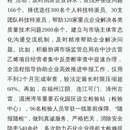
程”活动，及时回应企业诉求，查找并整改问题
166个。择优选任300名个人科技特派员、30支
团队科技特派员，帮助320家重点企业解决各类
质量技术问题2000余个。建立与市场主体常态
化沟通交流机制，及时精准帮助企业解决问
题。比如，积极协调市场监管总局在中沙古雷
乙烯项目经营者集中反垄断审查中提速办理，
全流程指导协助企业高效推进申报工作，仅用
不到2个月完成审查，较法定最长时限压缩超
60%。再如，在福州江阴、连江可门、漳州古
雷、湄洲湾等重要石化园区设立检验站（检验
中心），96名检验人员常驻一线靠前保障、“随
报随检”，做到真诚服务、严格把关，消除安全
隐患540余处，多次助力石化企业停机大检修提