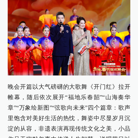
晚会开篇以大气磅礴的大歌舞《开门红》拉开
帷幕，随后依次展开“福地乐春韶”“山海奏华
章”“万象绘新图”“弦歌向未来”四个篇章：歌声
里饱含对美好生活的热忱，舞姿中尽显岁月沉
淀的从容，非遗表演再现传统文化之美，小品