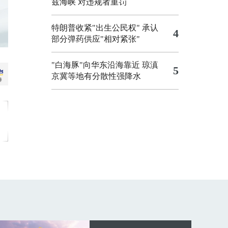
兹海峡 对违规者重罚
特朗普收紧"出生公民权"
承认
4
部分弹药供应"相对紧张"
"白海豚"向华东沿海靠近 琼滇
5
京冀等地有分散性强降水