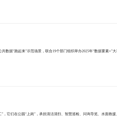
公共数据“跑起来”示范场景，联合19个部门组织举办2025年“数据要素×”大
工”，它们在公园“上岗”，承担清洁清扫、智慧巡检、问询导览、水面救援