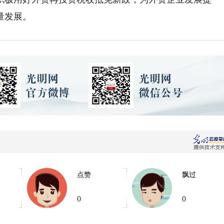
量发展。
点赞
飘过
0
0