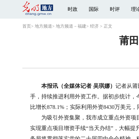
时政
国际
时评
理
首页
>
地方频道
>
地方频道－福建
>
经济
>
正文
莆田
本报讯（全媒体记者 吴琪娜）
记者从莆
手，持续推进利用外资工作。据初步统计，
比增长878.1%；实际利用外资8430万美元
为吸引外资集聚，我市成立重点外资项目
实现重点项目增资手续“当天办结”，大幅
务局将贯彻落实党的二十届四中全会精神，