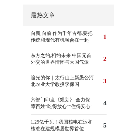
最热文章
向新,向前
作为千年古都,要把
1
传统和现代有机融合在一起
东方之约,相约未来 中国元首
2
外交的世界情怀与大国气派
追光的你｜太行山上新愚公河
3
北农业大学教授李保国
六部门印发《规划》 全力保
4
障百姓"吃得放心""住得安心"
1.25亿千瓦！我国核电在运和
5
核准在建规模居世界首位