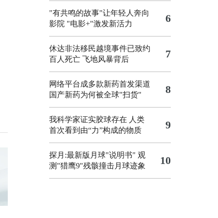
"有共鸣的故事"让年轻人奔向
6
影院
"电影+"激发新活力
休达非法移民越境事件已致约
7
百人死亡
飞地风暴背后
网络平台成多款新药首发渠道
8
国产新药为何被全球"扫货"
我科学家证实胶球存在 人类
9
首次看到由“力”构成的物质
探月:最新版月球"说明书"
观
10
测"猎鹰9"残骸撞击月球迹象