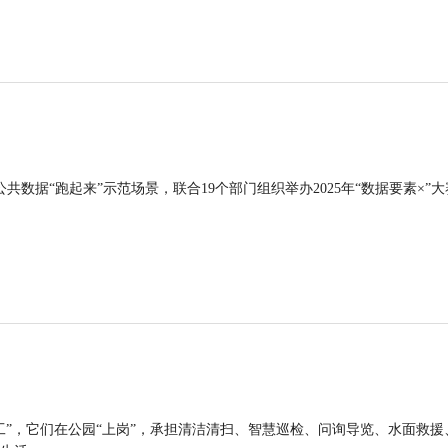
公共数据“跑起来”示范场景，联合19个部门组织举办2025年“数据要素×”大
工”，它们在公园“上岗”，承担清洁清扫、智慧巡检、问询导览、水面救援