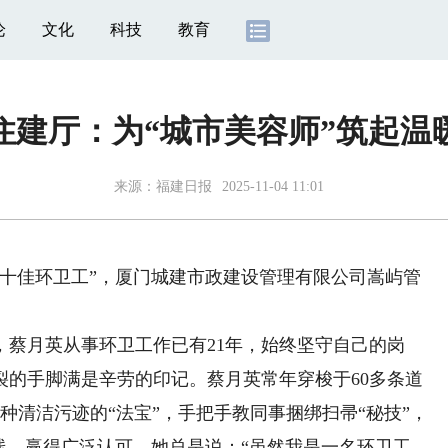
论
文化
科技
教育
住建厅：为“城市美容师”筑起温
来源：
福建日报
2025-11-04 11:01
“十佳环卫工”，厦门城建市政建设管理有限公司嵩屿管
月英从事环卫工作已有21年，始终坚守自己的岗
裂的手脚满是辛劳的印记。蔡月英常年穿梭于60多条道
种清洁污迹的“法宝”，手把手教同事捆绑扫帚“秘技”，
线，赢得广泛认可。她总是说：“虽然我是一名环卫工，