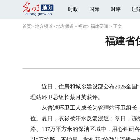
时政
国际
时评
理
首页
>
地方频道
>
地方频道－福建
>
福建要闻
>
正文
福建省
近日，住房和城乡建设部公布2025全国
理站环卫总组长蔡月英获评。
从普通环卫工人成长为管理站环卫组长，蔡
位。夏日，衣衫被汗水反复浸透；冬日，冻
路、137万平方米的保洁区域中，用心钻研各
以“不怕脏、不怕累、敢创新”的劲头深耕一