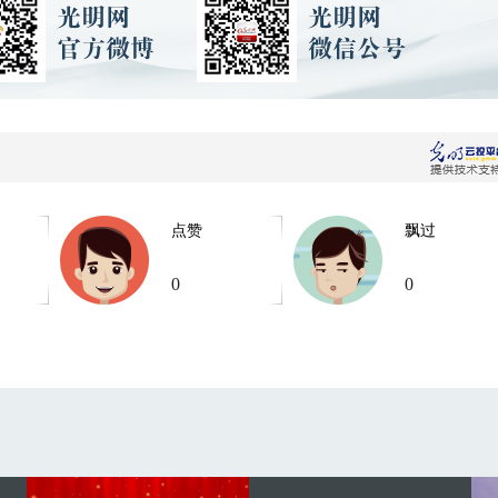
点赞
飘过
0
0