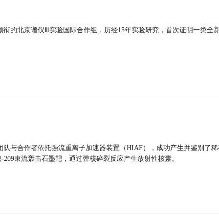
领衔的北京谱仪Ⅲ实验国际合作组，历经15年实验研究，首次证明一类全
团队与合作者依托强流重离子加速器装置（HIAF），成功产生并鉴别了稀
的铋-209束流轰击石墨靶，通过弹核碎裂反应产生放射性核素。