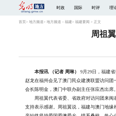
时政
国际
时评
理
首页
>
地方频道
>
地方频道－福建
>
福建要闻
>
正文
周祖翼
本报讯 （记者 周琳）
9月29日，福建
赵龙在福州会见了澳门民众建澳联盟访问团
会长陈明金，澳门中联办副主任张应杰出席
周祖翼代表省委、省政府对访问团来闽表
支持表示感谢。周祖翼说，福建与澳门地缘
亲始终坚持爱国爱澳爱乡，情系桑梓、热心