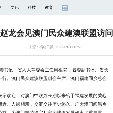
论
文化
科技
教育
赵龙会见澳门民众建澳联盟访问
来源：
福建日报
2025-09-30 10:57
省委书记、省人大常委会主任周祖翼，省委副书记、省长
一行。澳门民众建澳联盟创会主席、澳门福建同乡总会
。
示欢迎，对澳门中联办长期以来给予福建发展的关心
相近、人缘相亲，交流交往历史悠久。广大澳门闽籍乡
公益，为澳门繁荣稳定和家乡建设发展作出了重要贡