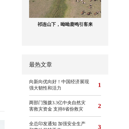
祁连山下，呦呦鹿鸣引客来
最热文章
向新向优向好！中国经济展现
1
强大韧性和活力
两部门预拨3.3亿中央自然灾
2
害救灾资金 支持8省份救灾
全总印发通知 加强安全生产
3