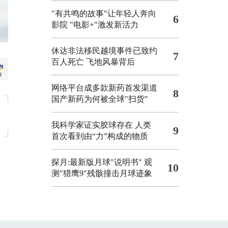
"有共鸣的故事"让年轻人奔向
6
影院
"电影+"激发新活力
休达非法移民越境事件已致约
7
百人死亡
飞地风暴背后
网络平台成多款新药首发渠道
8
国产新药为何被全球"扫货"
我科学家证实胶球存在 人类
9
首次看到由“力”构成的物质
探月:最新版月球"说明书"
观
10
测"猎鹰9"残骸撞击月球迹象