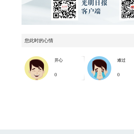
您此时的心情
开心
难过
0
0