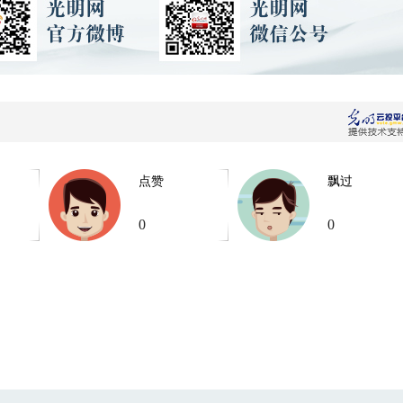
点赞
飘过
0
0