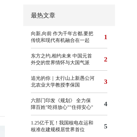
最热文章
向新,向前
作为千年古都,要把
1
传统和现代有机融合在一起
东方之约,相约未来 中国元首
2
外交的世界情怀与大国气派
追光的你｜太行山上新愚公河
3
北农业大学教授李保国
六部门印发《规划》 全力保
4
障百姓"吃得放心""住得安心"
1.25亿千瓦！我国核电在运和
5
核准在建规模居世界首位