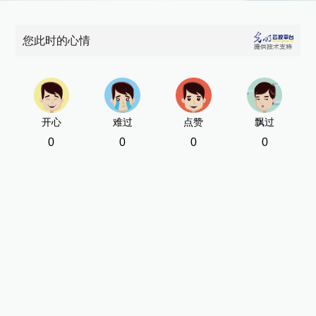
您此时的心情
开心
难过
点赞
飘过
0
0
0
0