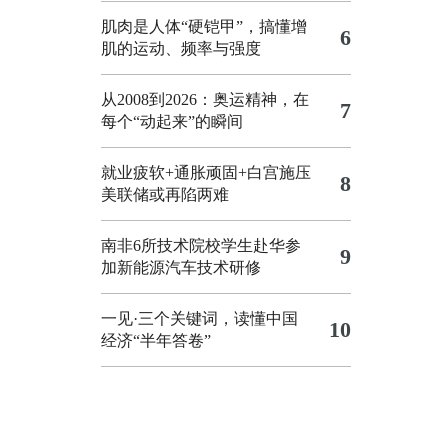
肌肉是人体“硬铠甲”，搞懂增
6
肌的运动、频率与强度
从2008到2026：奥运精神，在
7
每个“动起来”的瞬间
就业疲软+通胀顽固+白宫施压
8
美联储或再陷两难
南非6所技术院校学生赴华参
9
加新能源汽车技术研修
一见·三个关键词，读懂中国
10
经济“半年答卷”