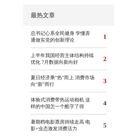
最热文章
总书记心系全民健身
学懂弄
1
通做实党的创新理论
上半年我国经营主体结构持续
2
优化
7月数据向新向好
夏日经济乘“热”而上 消费市场
3
向“新”而行
体验式消费带热运动相机
这
4
样的中国怎一个酷字了得
暑期档电影票房持续走高 电
5
影+业态激发消费活力