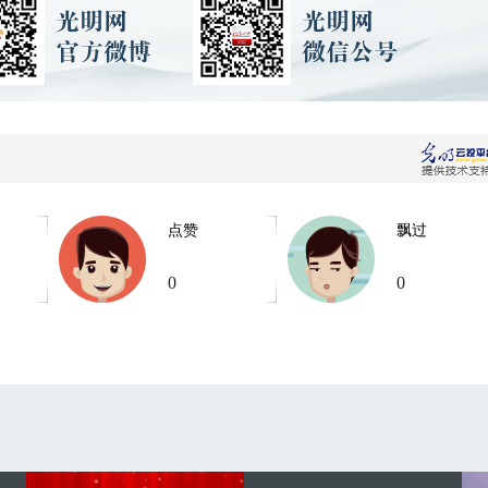
点赞
飘过
0
0