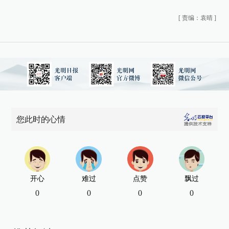
[
责编：袁晴
]
您此时的心情
开心
难过
点赞
飘过
0
0
0
0