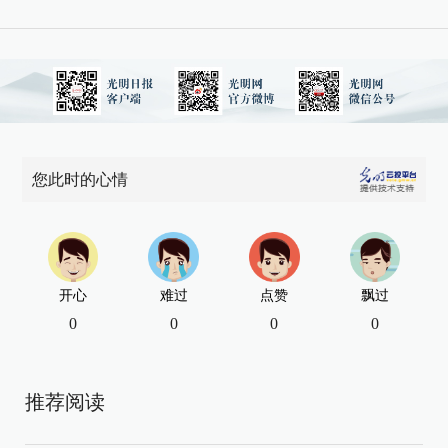
您此时的心情
开心
难过
点赞
飘过
0
0
0
0
推荐阅读