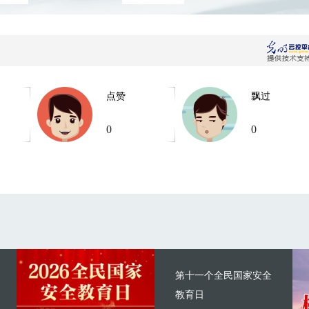
点赞
飘过
0
0
第十一个全民国家安全
教育日