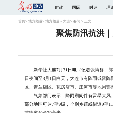
时政
国际
时评
理
首页
>
地方频道
>
地方频道－大连
>
要闻
>
正文
聚焦防汛抗洪｜
新华社大连7月31日电（记者张博群、郭
日夜间至8月1日白天，大连市有阵雨或雷
区、普兰店区、瓦房店市、庄河市等地局部
气象部门表示，降雨期间伴有雷暴大风、
部分地区可达7至9级，个别乡镇或街道9至1
或街道40至70毫米。