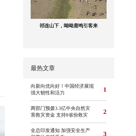
祁连山下，呦呦鹿鸣引客来
最热文章
向新向优向好！中国经济展现
1
强大韧性和活力
两部门预拨3.3亿中央自然灾
2
害救灾资金 支持8省份救灾
全总印发通知 加强安全生产
3