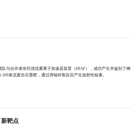
团队与合作者依托强流重离子加速器装置（HIAF），成功产生并鉴别了稀
的铋-209束流轰击石墨靶，通过弹核碎裂反应产生放射性核素。
了新靶点