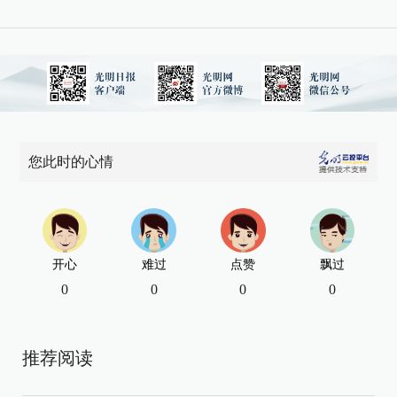
您此时的心情
开心
难过
点赞
飘过
0
0
0
0
推荐阅读