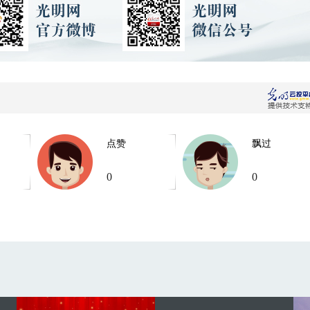
点赞
飘过
0
0