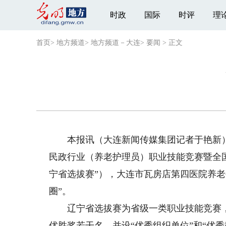
时政
国际
时评
理
首页
>
地方频道
>
地方频道－大连
>
要闻
>
正文
本报讯（大连新闻传媒集团记者于艳新）
民政行业（养老护理员）职业技能竞赛暨全
宁省选拔赛”），大连市瓦房店第四医院养
圈”。
辽宁省选拔赛为省级一类职业技能竞赛，为
优胜奖若干名，并设“优秀组织单位”和“优