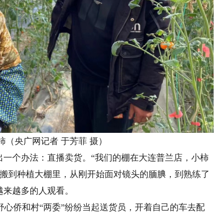
央广网记者 于芳菲 摄）
一个办法：直播卖货。“我们的棚在大连普兰店，小柿
间搬到种植大棚里，从刚开始面对镜头的腼腆，到熟练了
越来越多的人观看。
侨和村“两委”纷纷当起送货员，开着自己的车去配