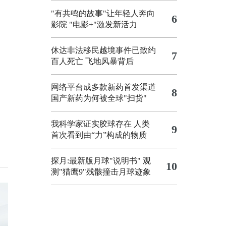
"有共鸣的故事"让年轻人奔向
6
影院
"电影+"激发新活力
休达非法移民越境事件已致约
7
百人死亡
飞地风暴背后
网络平台成多款新药首发渠道
8
国产新药为何被全球"扫货"
我科学家证实胶球存在 人类
9
首次看到由“力”构成的物质
探月:最新版月球"说明书"
观
10
测"猎鹰9"残骸撞击月球迹象