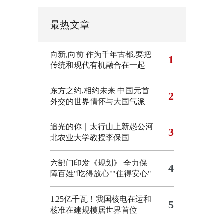
最热文章
向新,向前
作为千年古都,要把
1
传统和现代有机融合在一起
东方之约,相约未来 中国元首
2
外交的世界情怀与大国气派
追光的你｜太行山上新愚公河
3
北农业大学教授李保国
六部门印发《规划》 全力保
4
障百姓"吃得放心""住得安心"
1.25亿千瓦！我国核电在运和
5
核准在建规模居世界首位