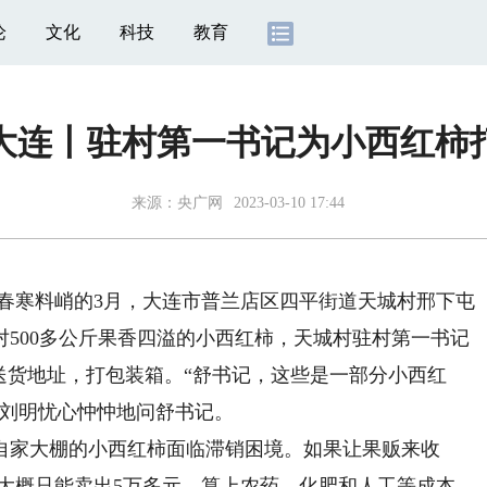
论
文化
科技
教育
大连丨驻村第一书记为小西红柿
来源：
央广网
2023-03-10 17:44
春寒料峭的3月，大连市普兰店区四平街道天城村邢下屯
500多公斤果香四溢的小西红柿，天城村驻村第一书记
送货地址，打包装箱。“舒书记，这些是一部分小西红
”刘明忧心忡忡地问舒书记。
家大棚的小西红柿面临滞销困境。如果让果贩来收
红柿大概只能卖出5万多元，算上农药、化肥和人工等成本，