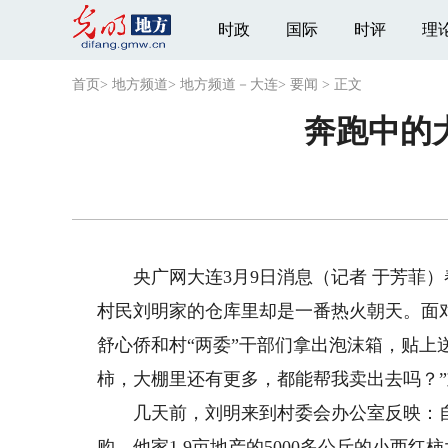
时政
国际
时评
理
首页
>
地方频道
>
地方频道－大连
>
要闻
>
正文
奔跑中的
央广网大连3月9日消息（记者 于芳菲）
村民刘明家的仓库里却是一番热火朝天。面对
舒心侨和村“两委”干部们拿出泡沫箱，贴上
柿，大棚里还有更多，都能帮我卖出去吗？
几天前，刘明来到村委会办公室反映：自
购，他家1.9亩地产的5000多公斤的小西