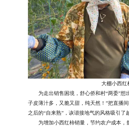
大棚小西红柿（
为走出销售困境，舒心侨和村“两委”想出
子皮薄汁多，又脆又甜，纯天然！”把直播
之后的“自来熟”，诙谐接地气的风格吸引了
为增加小西红柿销量，节约农户成本，舒心